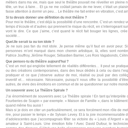
métiers dans ma vie, mais que seul le théâtre pouvait me réveiller en pleine n
tête, un truc à faire… Et ça ne me coûtait jamais de me lever, c’était un plais
fasse attention à dormir un peu… Le théâtre me fait entrer en vibration, c’est ain
Si tu devais donner une définition du mot théâtre ?
Pour moi le théâtre, c’est déjà la possibilité d’une rencontre. C’est un rendez-
temps d’écoute et d’autres qui prennent le risque du récit, en s’interrogeant sur
vont le dire. Ce que j’aime, c’est quand le récit fait bouger les lignes, cr
société…
Quel.lle serait ta ou ton idole ?
Je ne suis pas fan du mot idole. Je pense même qu’il faut en avoir peur. Si 
personnes m’ont marqué dans mon chemin artistique, là, elles sont nombre
Patrice Jouffroy, Jérôme Rouger, Sébastien Barrier, Les Rois Vagabonds, Céli
Que penses-tu du théâtre aujourd’hui ?
C’est un mot qui englobe tellement de réalités différentes… Il peut se pratiqu
ou des créations contemporaines, dans des lieux dédiés à cela ou dans l’e
pratiquer et ce que j’observe autour de moi, réalisé ou joué par des collègu
inventif et… nécessaire. Nécessaire, puisqu’il nous offre la possibilité d’ê
autres, de vivre des émotions en commun et de se questionner sur notre mond
Un souvenir avec Le Théâtre Spirale ?
J’ai énormément de souvenirs avec Le Théâtre spirale ! En tant qu’interprète d
Fourberies de Scapin » par exemple. « Maison de Famille », dans le bâtiment en
quand même fou aussi !
Mais si je dois en citer un particulièrement, ce sera forcément mon rôle de me
rire, pour passer le temps » de Sylvain Levey. Et à la joie incommensurable d
d’adolescentes que j’accompagnais fêter sa victoire du « Louis d’Argent » au 
amateur à Saint-Louis. Une émotion folle ! Avec David Dufour, le technici