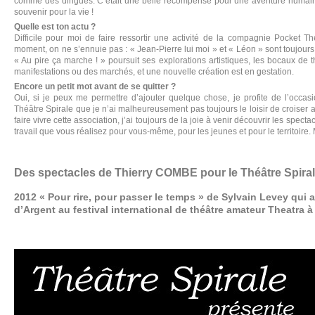
comme des dingues. C’était une belle récompense pour une aventure humaine
souvenir pour la vie !
Quelle est ton actu ?
Difficile pour moi de faire ressortir une activité de la compagnie Pocket Th
moment, on ne s’ennuie pas : « Jean-Pierre lui moi » et « Léon » sont toujours
« Au pire ça marche ! » poursuit ses explorations artistiques, les bocaux de t
manifestations ou des marchés, et une nouvelle création est en gestation.
Encore un petit mot avant de se quitter ?
Oui, si je peux me permettre d’ajouter quelque chose, je profite de l’occas
Théâtre Spirale que je n’ai malheureusement pas toujours le loisir de croiser 
faire vivre cette association, j’ai toujours de la joie à venir découvrir les spect
travail que vous réalisez pour vous-même, pour les jeunes et pour le territoire
Des spectacles de Thierry COMBE pour le Théâtre Spira
2012 « Pour rire, pour passer le temps » de Sylvain Levey qui 
d’Argent au festival international de théâtre amateur Theatra à