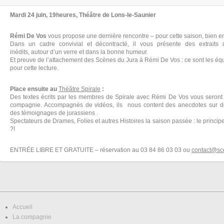
Mardi 24 juin, 19heures, Théâtre de Lons-le-Saunier
Rémi De Vos
vous propose une dernière rencontre – pour cette saison, bien e
Dans un cadre convivial et décontracté, il vous présente des extraits 
inédits, autour d’un verre et dans la bonne humeur.
Et preuve de l’attachement des Scènes du Jura à Rémi De Vos : ce sont les équ
pour cette lecture.
Place ensuite au
Théâtre Spirale
:
Des textes écrits par les membres de Spirale avec Rémi De Vos vous seront
compagnie. Accompagnés de vidéos, ils nous content des anecdotes sur de
des témoignages de jurassiens .
Spectateurs de Drames, Folies et autres Histoires la saison passée : le princip
?!
ENTRÉE LIBRE ET GRATUITE – réservation au 03 84 86 03 03 ou
contact@sc
Accueil
La compagnie