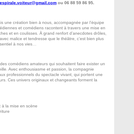
respirale.voiteur@gmail.com
ou 06 88 59 86 95.
ais une création bien à nous, accompagnée par l’équipe
médiennes et comédiens racontent à travers une mise en
ches et en coulisses. À grand renfort d’anecdotes drôles,
avec malice et tendresse que le théâtre, c’est bien plus
ssentiel à nos vies…
 des comédiens amateurs qui souhaitent faire exister un
Seille. Avec enthousiasme et passion, la compagnie
x professionnels du spectacle vivant, qui portent une
eurs. Ces univers originaux et changeants forment la
et à la mise en scène
iture