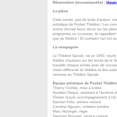
Réservation (recommandée) :
theat
La pièce
Cette année, pas de texte d’auteur, m
artistique de Pocket Théâtre ! Les co
scène chorale leurs vécus sur les plan
poignantes ou cocasses, ils rappellent 
que du théâtre ! Et combien l’art est e
La compagnie
Le Théâtre Spirale, né en 1993, réunit
théâtre d’auteurs sur les bords de la 
travaille chaque année avec de nouveau
vision différente du théâtre et des aut
richesse du Théâtre Spirale.
Équipe artistique de Pocket Théâtre
Thierry Combe, mise à scène
Aurélien Deque, assistant à l’écriture 
Florian Guyot, accompagnement à l’écr
Damien Félix, univers sonore
Caroline Nguyen, création lumière
Marc Nuninger, régie
Germain Roussel, service civique