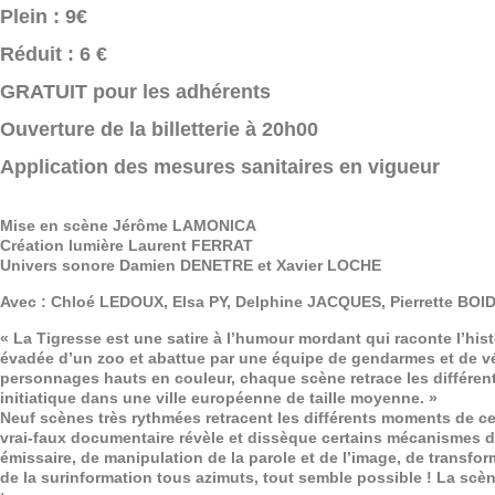
Plein : 9€
Réduit : 6 €
GRATUIT pour les adhérents
Ouverture de la billetterie à 20h00
Application des mesures sanitaires en vigueur
Mise en scène Jérôme LAMONICA
Création lumière Laurent FERRAT
Univers sonore Damien DENETRE et Xavier LOCHE
Avec : Chloé LEDOUX, Elsa PY, Delphine JACQUES, Pierrette BO
« La Tigresse est une satire à l’humour mordant qui raconte l’hist
évadée d’un zoo et abattue par une équipe de gendarmes et de vét
personnages hauts en couleur, chaque scène retrace les différ
initiatique dans une ville européenne de taille moyenne. »
Neuf scènes très rythmées retracent les différents moments de ce
vrai-faux documentaire révèle et dissèque certains mécanismes d
émissaire, de manipulation de la parole et de l’image, de transforma
de la surinformation tous azimuts, tout semble possible ! La scè