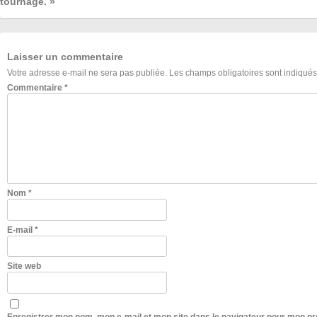
tournage. »
Laisser un commentaire
Votre adresse e-mail ne sera pas publiée.
Les champs obligatoires sont indiqué
Commentaire
*
Nom
*
E-mail
*
Site web
Enregistrer mon nom, mon e-mail et mon site dans le navigateur pour mon p