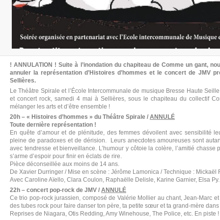
! ANNULATION ! Suite à l’inondation du chapiteau de Comme un gant, nou
annuler la représentation d’Histoires d’hommes et le concert de JMV 
Sellières.
Le Théâtre Spirale et l’École Intercommunale de musique Bresse Haute Seille
et concert rock, samedi 4 mai à Sellières, sous le chapiteau du collectif C
mélanger les arts et d’être ensemble !
20h – « Histoires d’hommes » du Théâtre Spirale /
ANNULÉ
Toute dernière représentation !
En quête d’amour et de plénitude, des femmes dévoilent avec sensibilité le
pleine de paradoxes et de dérision. Leurs anecdotes amoureuses sont autant
avec tendresse et bienveillance. L’humour y côtoie la colère, l’amitié chasse pa
s’arme d’espoir pour finir en éclats de rire.
Pièce déconseillée aux moins de 14 ans.
De Xavier Durringer / Mise en scène : Jérôme Lamonica / Technique : Mickaël R
Avec Caroline Aïello, Clara Coulon, Raphaëlle Delisle, Karine Garnier, Elsa Py.
22h – concert pop-rock de JMV /
ANNULÉ
Ce trio pop-rock jurassien, composé de Valérie Mollier au chant, Jean-Marc et
des tubes rock pour faire danser ton père, ta petite sœur et ta grand-mère 
Reprises de Niagara, Otis Redding, Amy Winehouse, The Police, etc. En piste !