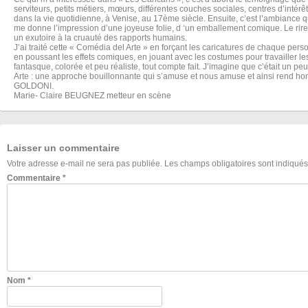
serviteurs, petits métiers, mœurs, différentes couches sociales, centres d’intérê
dans la vie quotidienne, à Venise, au 17ème siècle. Ensuite, c’est l’ambiance q
me donne l’impression d’une joyeuse folie, d ‘un emballement comique. Le rire
un exutoire à la cruauté des rapports humains.
J’ai traité cette « Comédia del Arte » en forçant les caricatures de chaque per
en poussant les effets comiques, en jouant avec les costumes pour travailler 
fantasque, colorée et peu réaliste, tout compte fait. J’imagine que c’était un pe
Arte : une approche bouillonnante qui s’amuse et nous amuse et ainsi rend hom
GOLDONI.
Marie- Claire BEUGNEZ metteur en scène
Laisser un commentaire
Votre adresse e-mail ne sera pas publiée.
Les champs obligatoires sont indiqué
Commentaire
*
Nom
*