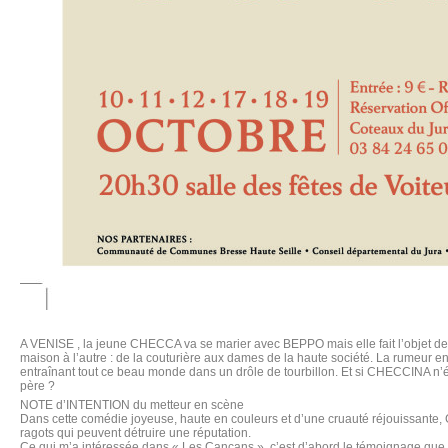
A VENISE , la jeune CHECCA va se marier avec BEPPO mais elle fait l’objet de r
maison à l’autre : de la couturière aux dames de la haute société. La rumeur enf
entraînant tout ce beau monde dans un drôle de tourbillon. Et si CHECCINA n’éta
père ?
NOTE d’INTENTION du metteur en scène
Dans cette comédie joyeuse, haute en couleurs et d’une cruauté réjouissante,
ragots qui peuvent détruire une réputation.
Ce qui m’a intéressée dans « Les Cancans », c’est d’abord le témoignage que 