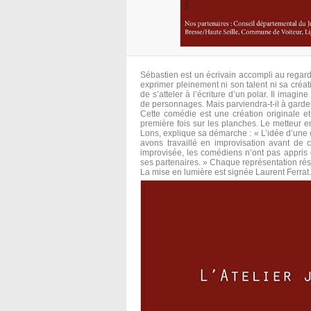
Sébastien est un écrivain accompli au regard
exprimer pleinement ni son talent ni sa créa
de s’atteler à l’écriture d’un polar. Il imagi
de personnages. Mais parviendra-t-il à garder 
Cette comédie est une création originale et
première fois sur les planches. Le metteur 
Lons, explique sa démarche : « L’idée d’une 
avons travaillé en improvisation avant de 
improvisée, les comédiens n’ont pas appris d
ses partenaires. » Chaque représentation rése
La mise en lumière est signée Laurent Ferrat.