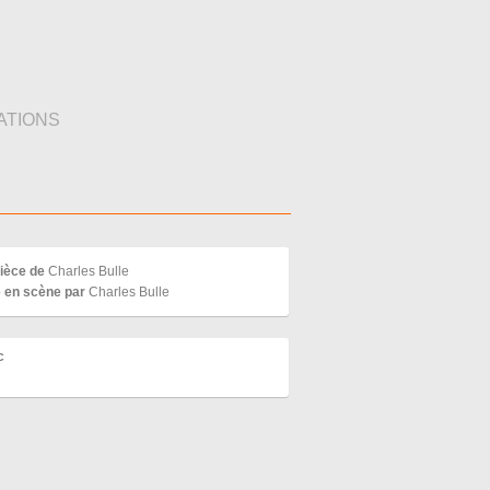
ATIONS
ièce de
Charles Bulle
 en scène par
Charles Bulle
c