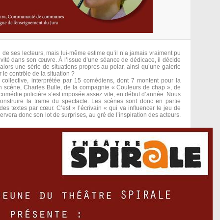
 de ses lecteurs, mais lui-même estime qu’il n’a jamais vraiment pu
tivité dans son œuvre. À l’issue d’une séance de dédicace, il décide
ne alors une série de situations propres au polar, ainsi qu’une galerie
le contrôle de la situation ?
 collective, interprétée par 15 comédiens, dont 7 montent pour la
en scène, Charles Bulle, de la compagnie « Couleurs de chap », de
comédie policière s’est imposée assez vite, en début d’année. Nous
construire la trame du spectacle. Les scènes sont donc en partie
es textes par cœur. C’est » l’écrivain « qui va influencer le jeu de
rvera donc son lot de surprises, au gré de l’inspiration des acteurs.