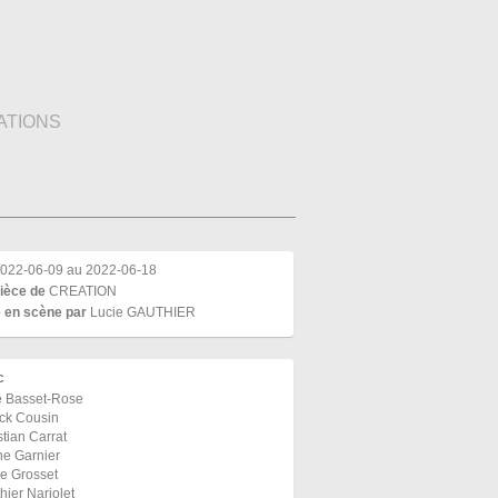
ATIONS
022-06-09 au 2022-06-18
ièce de
CREATION
 en scène par
Lucie GAUTHIER
c
e Basset-Rose
ck Cousin
stian Carrat
ne Garnier
re Grosset
hier Narjolet