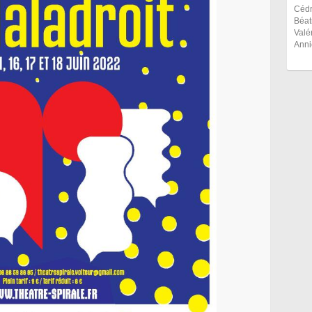
Cédr
Béat
Valé
Anni