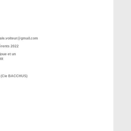
ale.voiteur@gmail.com
hérents 2022
joue et un
tit
R (Cie BACCHUS)