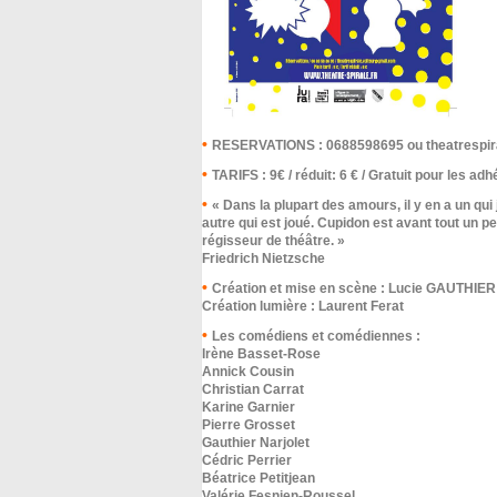
RESERVATIONS : 0688598695 ou theatrespir
TARIFS : 9€ / réduit: 6 € / Gratuit pour les ad
« Dans la plupart des amours, il y en a un qui 
autre qui est joué. Cupidon est avant tout un pe
régisseur de théâtre. »
Friedrich Nietzsche
Création et mise en scène : Lucie GAUTHIE
Création lumière : Laurent Ferat
Les comédiens et comédiennes :
Irène Basset-Rose
Annick Cousin
Christian Carrat
Karine Garnier
Pierre Grosset
Gauthier Narjolet
Cédric Perrier
Béatrice Petitjean
Valérie Fesnien-Roussel