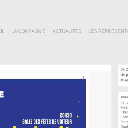
IL
LA COMPAGNIE
ACTUALITÉS
LES REPRÉSENT
Du 2
Un p
Mise
Ave
Irèn
Anni
Chri
Kari
Pier
Gaut