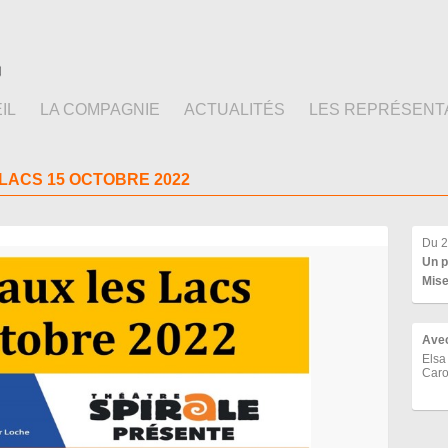
IL
LA COMPAGNIE
ACTUALITÉS
LES REPRÉSENT
 LACS 15 OCTOBRE 2022
Du 2
Un p
Mise
Ave
Elsa
Car