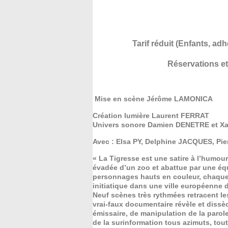
Tarif réduit (Enfants, ad
Réservations et
Mise en scène Jérôme LAMONICA
Création lumière Laurent FERRAT
Univers sonore Damien DENETRE et X
Avec : Elsa PY, Delphine JACQUES, P
« La Tigresse est une satire à l’humour
évadée d’un zoo et abattue par une équ
personnages hauts en couleur, chaque
initiatique dans une ville européenne 
Neuf scènes très rythmées retracent le
vrai-faux documentaire révèle et diss
émissaire, de manipulation de la parole 
de la surinformation tous azimuts, tou