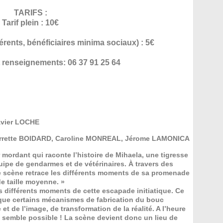
TARIFS :
Tarif plein : 10€
hérents, bénéficiaires minima sociaux) : 5€
 renseignements: 06 37 91 25 64
avier LOCHE
ierrette BOIDARD, Caroline MONREAL, Jérome LAMONICA
 mordant qui raconte l’histoire de Mihaela, une tigresse
ipe de gendarmes et de vétérinaires. À travers des
 scène retrace les différents moments de sa promenade
de taille moyenne. »
s différents moments de cette escapade initiatique. Ce
èque certains mécanismes de fabrication du bouc
et de l’image, de transformation de la réalité. A l’heure
t semble possible ! La scène devient donc un lieu de