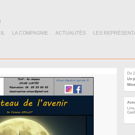
IL
LA COMPAGNIE
ACTUALITÉS
LES REPRÉSENT
Du 2
Un p
Mise
Ave
Lina
Gaét