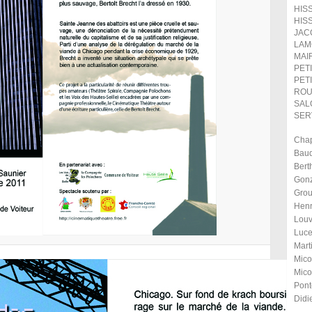
HISS
HISS
JAC
LAM
MAIR
PETI
PETI
ROU
SAL
SER
Chap
Baud
Bert
Gonz
Grou
Henr
Louv
Luce
Mart
Mico
Mico
Pont
Didi