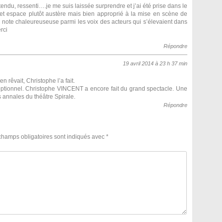
tendu, ressenti….je me suis laissée surprendre et j’ai été prise dans le
cet espace plutôt austère mais bien approprié à la mise en scène de
 note chaleureuseuse parmi les voix des acteurs qui s’élevaient dans
rci
Répondre
19 avril 2014 à 23 h 37 min
 rêvait, Christophe l’a fait.
ptionnel. Christophe VINCENT a encore fait du grand spectacle. Une
s annales du théâtre Spirale.
Répondre
champs obligatoires sont indiqués avec
*