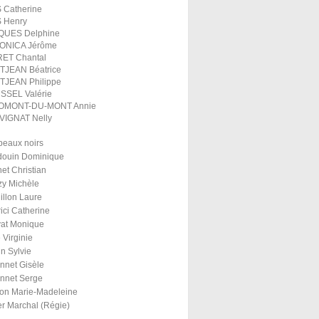
 Catherine
 Henry
QUES Delphine
ONICA Jérôme
ET Chantal
TJEAN Béatrice
TJEAN Philippe
SSEL Valérie
OMONT-DU-MONT Annie
VIGNAT Nelly
eaux noirs
ouin Dominique
het Christian
y Michèle
illon Laure
ici Catherine
at Monique
 Virginie
in Sylvie
nnet Gisèle
nnet Serge
on Marie-Madeleine
er Marchal (Régie)