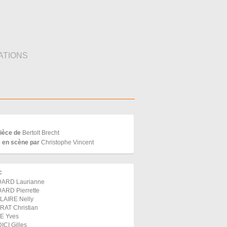
ATIONS
1
ièce de
Bertolt Brecht
 en scène par
Christophe Vincent
c
DARD Laurianne
ARD Pierrette
LAIRE Nelly
AT Christian
E Yves
ICI Gilles