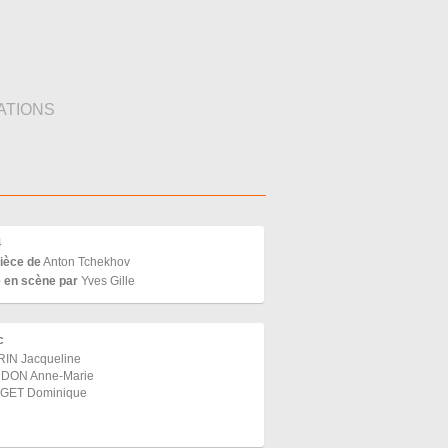
ATIONS
4
ièce de
Anton Tchekhov
 en scène par
Yves Gille
c
IN Jacqueline
RDON Anne-Marie
GET Dominique