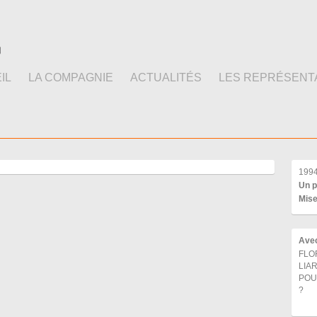
IL
LA COMPAGNIE
ACTUALITÉS
LES REPRÉSENT
199
Un p
Mise
Ave
FLOR
LIA
POU
?